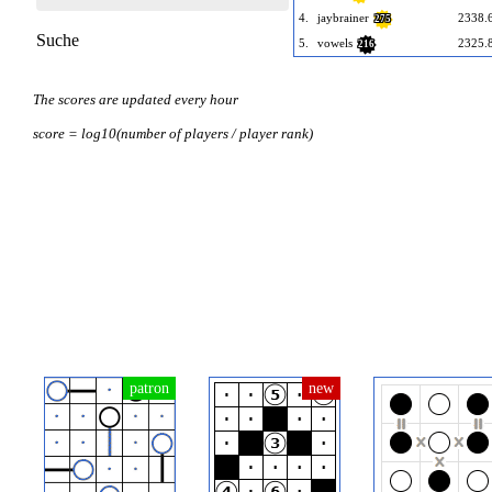
4.
jaybrainer
2338.
275
Suche
5.
vowels
2325.
216
The scores are updated every hour
score = log10(number of players / player rank)