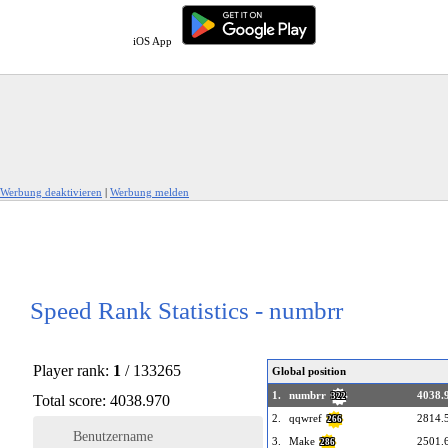
iOS App
Werbung deaktivieren
|
Werbung melden
Speed Rank Statistics - numbrr
Player rank:
1
/ 133265
Global position
1.
numbrr
4038.
322
Total score: 4038.970
2.
qqwref
2814.
266
Benutzername
3.
Make
2501.
286