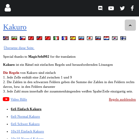
Kakuro
Übersetze diese Seite.
Special thanks to
MagicSebi902
for the translation
Kakuro
ist ein Rätsel mit einfachen Regeln und herausfordernden Lösungen
Die Regeln
von Kakuro sind einfach
1. Jede Zelle enthält eine Zahl zwischen 1 und 9
2. Die Zahlen in den schwarzen Feldern geben die Summe der Zahlen in den Feldern rechts
davon, bzw. in den Feldern darunter
3. Jede Zahl muss innerhalb der zusammenhängenden weißen Spalte/Zeile einzigartig sein.
Video Hilfe
Regeln ausblenden
6x6 Einfach Kakuro
6x6 Normal Kakuro
6x6 Schwer Kakuro
10x10 Einfach Kakuro
10x10 Normal Kakuro