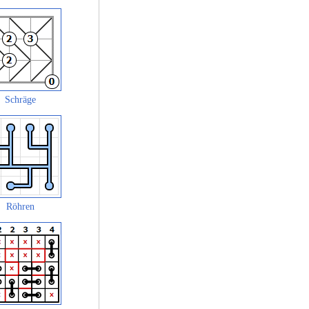
Schräge
Röhren