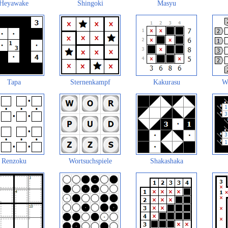
Heyawake
Shingoki
Masyu
Tapa
Sternenkampf
Kakurasu
W
Renzoku
Wortsuchspiele
Shakashaka