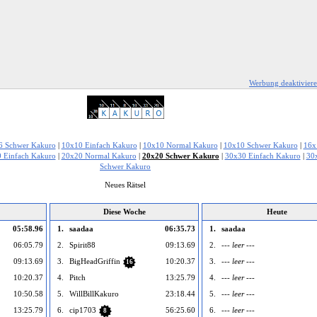
Werbung deaktivier
6 Schwer Kakuro
|
10x10 Einfach Kakuro
|
10x10 Normal Kakuro
|
10x10 Schwer Kakuro
|
16x
 Einfach Kakuro
|
20x20 Normal Kakuro
|
20x20 Schwer Kakuro
|
30x30 Einfach Kakuro
|
30
Schwer Kakuro
Neues Rätsel
Diese Woche
Heute
05:58.96
1.
saadaa
06:35.73
1.
saadaa
06:05.79
2.
Spirit88
09:13.69
2.
--- leer ---
09:13.69
3.
BigHeadGriffin
10:20.37
3.
--- leer ---
16
10:20.37
4.
Pitch
13:25.79
4.
--- leer ---
10:50.58
5.
WillBillKakuro
23:18.44
5.
--- leer ---
13:25.79
6.
cip1703
56:25.60
6.
--- leer ---
8