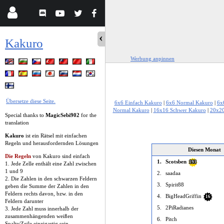
Kakuro
Werbung anpinnen
Übersetze diese Seite.
6x6 Einfach Kakuro
|
6x6 Normal Kakuro
|
6x
Normal Kakuro
|
16x16 Schwer Kakuro
|
20x20
Special thanks to
MagicSebi902
for the
translation
Kakuro
ist ein Rätsel mit einfachen
Regeln und herausfordernden Lösungen
Diesen Monat
Die Regeln
von Kakuro sind einfach
1.
Scotsben
193
1. Jede Zelle enthält eine Zahl zwischen
1 und 9
2.
saadaa
2. Die Zahlen in den schwarzen Feldern
3.
Spirit88
geben die Summe der Zahlen in den
Feldern rechts davon, bzw. in den
4.
BigHeadGriffin
16
Feldern darunter
5.
2PiRadianes
3. Jede Zahl muss innerhalb der
zusammenhängenden weißen
6.
Pitch
Spalte/Zeile einzigartig sein.