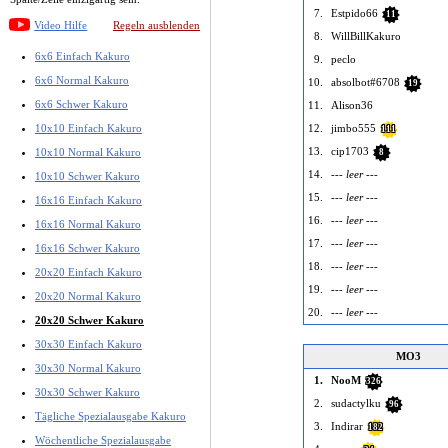
7.
Estpido66
11
Video Hilfe
Regeln ausblenden
8.
WillBillKakuro
6x6 Einfach Kakuro
9.
peclo
6x6 Normal Kakuro
10.
absolbot#6708
19
6x6 Schwer Kakuro
11.
Alison36
12.
jimbo555
10x10 Einfach Kakuro
111
13.
cip1703
10x10 Normal Kakuro
8
14.
--- leer ---
10x10 Schwer Kakuro
15.
--- leer ---
16x16 Einfach Kakuro
16.
--- leer ---
16x16 Normal Kakuro
17.
--- leer ---
16x16 Schwer Kakuro
18.
--- leer ---
20x20 Einfach Kakuro
19.
--- leer ---
20x20 Normal Kakuro
20.
--- leer ---
20x20 Schwer Kakuro
30x30 Einfach Kakuro
MO3
30x30 Normal Kakuro
1.
NooM
326
30x30 Schwer Kakuro
2.
sudactylku
96
Tägliche Spezialausgabe Kakuro
3.
Indirar
182
Wöchentliche Spezialausgabe