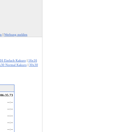
en
|
Werbung melden
16 Einfach Kakuro
|
16x16
x30 Normal Kakuro
|
30x30
06:35.73
--:--
--:--
--:--
--:--
--:--