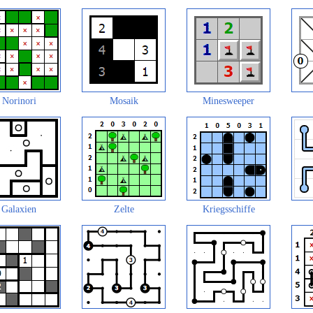
Norinori
Mosaik
Minesweeper
Galaxien
Zelte
Kriegsschiffe