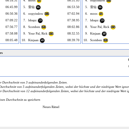
06:18.31
4.
moos
06:31.93
4.
oopyisslow
34
153
06:45.99
5.
雷仙
06:53.50
5.
雷仙
66
66
06:50.36
6.
oopyisslow
07:02.94
6.
moos
153
34
07:09.22
7.
lshapz
07:38.95
7.
lshapz
59
59
07:56.77
8.
Scotsben
08:02.86
8.
Your Pal, Rick
193
124
07:58.08
9.
Your Pal, Rick
08:32.55
9.
Kinjaan
124
48
08:05.48
10.
Kinjaan
08:39.70
10.
Scotsben
48
193
rs
r Durchschnitt von 3 aufeinanderfolgenden Zeiten.
urchschnitt von 5 aufeinanderfolgenden Zeiten, wobei der höchste und der niedrigste Wert ignor
 Durchschnitt von 12 aufeinanderfolgenden Zeiten, wobei der höchste und der niedrigste Wert ig
inen Durchschnitt zu speichern
Neues Rätsel