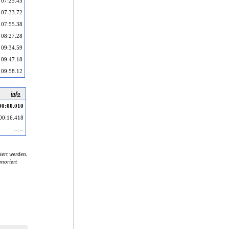
07:25.45
07:33.72
07:55.38
08:27.28
09:34.59
09:47.18
09:58.12
info
00:00.010
00:16.418
--:--
iert werden.
noriert