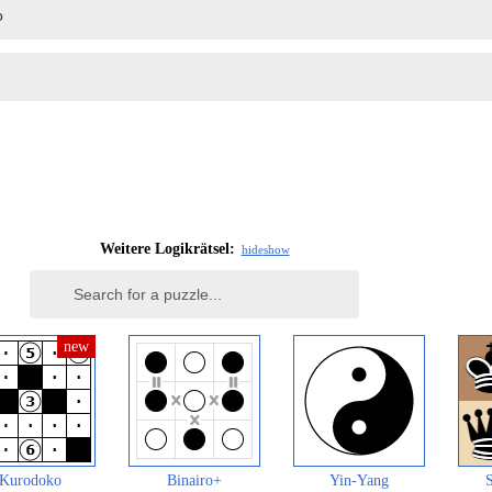
Weitere Logikrätsel:
hide
show
Kurodoko
Binairo+
Yin-Yang
S