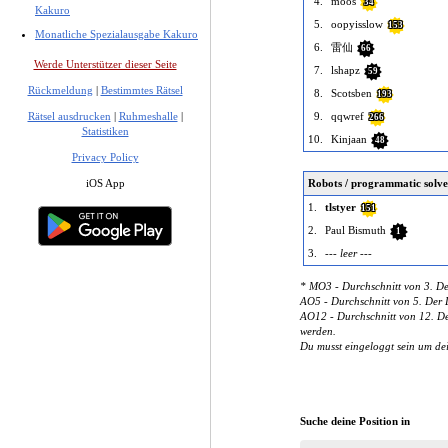
4.
moos
34
Kakuro
5.
oopyisslow
153
Monatliche Spezialausgabe Kakuro
6.
雷仙
66
Werde Unterstützer dieser Seite
7.
lshapz
59
Rückmeldung
|
Bestimmtes Rätsel
8.
Scotsben
193
9.
qqwref
Rätsel ausdrucken
|
Ruhmeshalle
|
266
Statistiken
10.
Kinjaan
48
Privacy Policy
Robots / programmatic solve
iOS App
1.
tlstyer
151
2.
Paul Bismuth
1
3.
--- leer ---
* MO3 - Durchschnitt von 3. De
AO5 - Durchschnitt von 5. Der D
AO12 - Durchschnitt von 12. Der
werden.
Du musst eingeloggt sein um de
Suche deine Position in