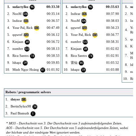
1.
sudactylku
00:33.50
1.
sudactylku
00:33.63
1.
sud
96
96
2.
NooM
00:35.14
2.
Indirar
00:37.90
2.
No
326
182
3.
Indirar
00:36.57
3.
NooM
00:38.03
3.
Indi
182
326
4.
Your Pal, Rick
00:47.49
4.
qqwref
00:56.23
You
124
266
4.
Ric
5.
qqwref
00:56.12
5.
Your Pal, Rick
00:56.77
266
124
5.
qqw
6.
Kinjaan
00:56.72
6.
numbrr
00:58.31
48
322
6.
Kin
7.
numbrr
00:58.13
7.
Kinjaan
01:02.02
322
48
Min
7.
8.
Rica Santos
00:58.53
8.
Rica Santos
01:02.91
74
74
Hoà
9.
lshapz
00:59.85
9.
雷仙
01:03.52
59
66
8.
lsh
10.
Minh Ngọc Hoàng
01:01.92
10.
lshapz
01:03.88
87
59
9.
num
10.
Ric
Robots / programmatic solvers
1.
tlstyer
151
2.
BertinSylux98
34
3.
Paul Bismuth
1
* MO3 - Durchschnitt von 3. Der Durchschnitt von 3 aufeinanderfolgenden Zeiten.
AO5 - Durchschnitt von 5. Der Durchschnitt von 5 aufeinanderfolgenden Zeiten, wobei
der höchste und der niedrigste Wert ignoriert werden.