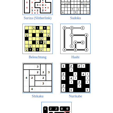
Suriza (Slitherlink)
Sudoku
Beleuchtung
Hashi
Shikaku
Nurikabe