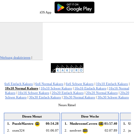
iOS App
Werbung deaktivieren
|
Werbung melden
6x6 Einfach Kakuro
|
6x6 Normal Kakuro
|
6x6 Schwer Kakuro
|
10x10 Einfach Kakuro
|
10x10 Normal Kakuro
|
10x10 Schwer Kakuro
|
16x16 Einfach Kakuro
|
16x16 Normal
Kakuro
|
16x16 Schwer Kakuro
|
20x20 Einfach Kakuro
|
20x20 Normal Kakuro
|
20x20
Schwer Kakuro
|
30x30 Einfach Kakuro
|
30x30 Normal Kakuro
|
30x30 Schwer Kakuro
Neues Rätsel
Diesen Monat
Diese Woche
1.
PuzzleMaestro
00:54.28
1.
MushroomsCavern
01:57.40
1.
Us
99
118
2.
oxen324
01:06.07
2.
nerdvert
02:07.89
2.
jua
104