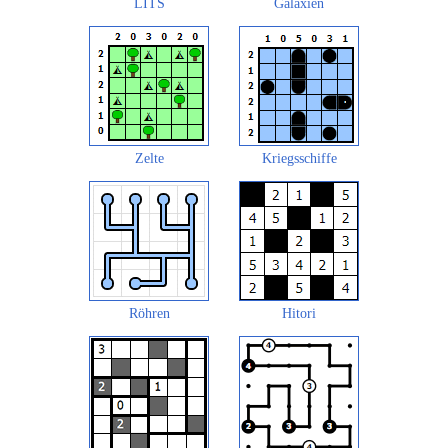
LITS
Galaxien
Zelte
Kriegsschiffe
Röhren
Hitori